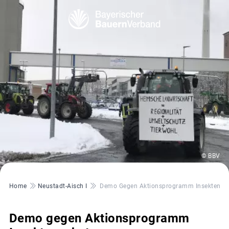
© BBV
Pfadnavigation
Home
Neustadt-Aisch I
Demo Gegen Aktionsprogramm Insektensc
Demo gegen Aktionsprogramm