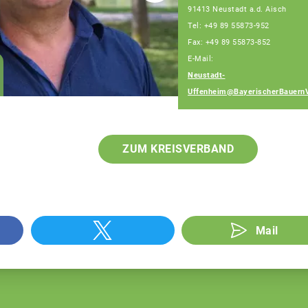
91413 Neustadt a.d. Aisch
Tel: +49 89 55873-952
Fax: +49 89 55873-852
E-Mail:
Wolfgang Weinmann
Neustadt-
Fachberater
Uffenheim@BayerischerBauern
ZUM KREISVERBAND
Mail