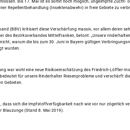
hlossen. Bis 17. Mai ist es somit noch möglich, ungeimpfte Zucht- o
ner Repellentbehandlung (Insektenabwehr) in freie Gebiete zu verb
and (BBV) kritisiert diese Verschärfung massiv, vor allem deren se
r des Bezirksverbandes Mittelfranken, betont: „Unsere rinderhalten
icht, warum die bis zum 30. Juni in Bayern gültigen Verbringungsr
gt wurden.
ng war wohl eine neue Risikoeinschätzung des Friedrich-Löffler-Inst
 bedeutet für unsere Rinderhalter Riesenprobleme und verschärft d
en Gebieten.
ass sich die Impfstoffverfügbarkeit nach wie vor nur zögerlich ver
r Blauzunge (Stand 8. Mai 2019).