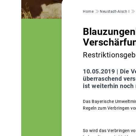
Pfadnavigation
Home
Neustadt-Aisch I
Blauzungenk
Verschärfu
Restriktionsgebi
10.05.2019 |
Die V
überraschend versc
ist weiterhin noch
Das Bayerische Umweltmini
Regeln zum Verbringen von
So wird das Verbringen vo