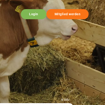
Login
Mitglied werden
© BBV