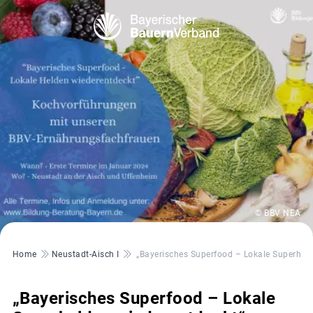
© BBV NEA
Pfadnavigation
Home
Neustadt-Aisch I
„Bayerisches Superfood – Lokale Superhel
„Bayerisches Superfood – Lokale