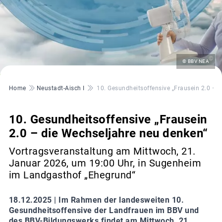
©
© BBV NEA
Pfadnavigation
Home
Neustadt-Aisch I
10. Gesundheitsoffensive „Frausein 2.0 – 
10. Gesundheitsoffensive „Frausein
2.0 – die Wechseljahre neu denken“
Vortragsveranstaltung am Mittwoch, 21.
Januar 2026, um 19:00 Uhr, in Sugenheim
im Landgasthof „Ehegrund“
18.12.2025 |
Im Rahmen der landesweiten 10.
Gesundheitsoffensive der Landfrauen im BBV und
des BBV-Bildungswerks findet am Mittwoch, 21.