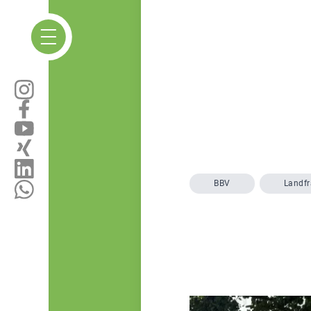
BBV
Landf