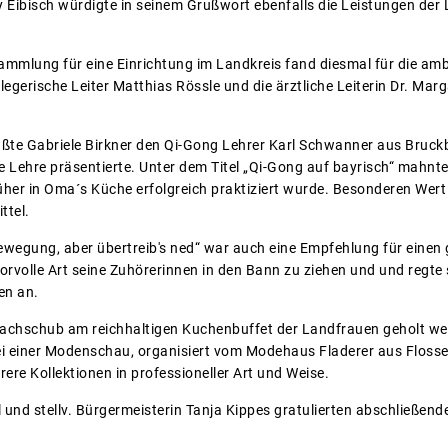
ly Eibisch würdigte in seinem Grußwort ebenfalls die Leistungen de
sammlung für eine Einrichtung im Landkreis fand diesmal für die amb
egerische Leiter Matthias Rössle und die ärztliche Leiterin Dr. Marga
ßte Gabriele Birkner den Qi-Gong Lehrer Karl Schwanner aus Bruckbe
 Lehre präsentierte. Unter dem Titel „Qi-Gong auf bayrisch“ mahnte 
üher in Oma´s Küche erfolgreich praktiziert wurde. Besonderen Wert l
ttel.
wegung, aber übertreib's ned“ war auch eine Empfehlung für einen
orvolle Art seine Zuhörerinnen in den Bann zu ziehen und und regte
en an.
Nachschub am reichhaltigen Kuchenbuffet der Landfrauen geholt we
i einer Modenschau, organisiert vom Modehaus Fladerer aus Flosse
ere Kollektionen in professioneller Art und Weise.
kl und stellv. Bürgermeisterin Tanja Kippes gratulierten abschließe