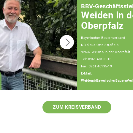
BBV-Geschäftsstel
Weiden in d
Oberpfalz
Bayerischer Bauernverband
Nikolaus-Otto-Straße 8
92637 Weiden in der Oberpfalz
Tel: 0961 40195-10
Fax: 0961 40195-19
E-Mail:
Klaus Gieler
Weiden@BayerischerBauernVer
Fachberater
ZUM KREISVERBAND