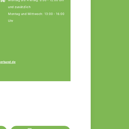
le
Montag bis Freitag: 8:00 - 12:00 Uhr
und zusätzlich
Montag und Mittwoch: 13:00 - 16:00
Uhr
erband.de
Thomas Pretzl
Fachberater