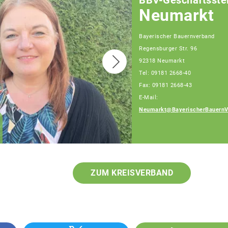
BBV-Geschäftsstel
Neumarkt
Bayerischer Bauernverband
Regensburger Str. 96
92318 Neumarkt
Tel: 09181 2668-40
Fax: 09181 2668-43
E-Mail:
Neumarkt@BayerischerBauernV
Maria Wittmann
Fachberaterin
ZUM KREISVERBAND