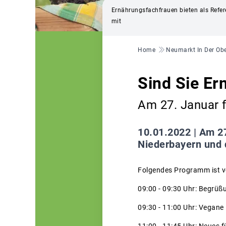
Ernährungsfachfrauen bieten als Refe
mit
Pfadnavigation
Home
Neumarkt In Der Obe
Sind Sie Er
Am 27. Januar f
10.01.2022 |
Am 27
Niederbayern und d
Folgendes Programm ist v
09:00 - 09:30 Uhr: Begrüß
09:30 - 11:00 Uhr: Vegane
11:00 - 11:45 Uhr: Neues f