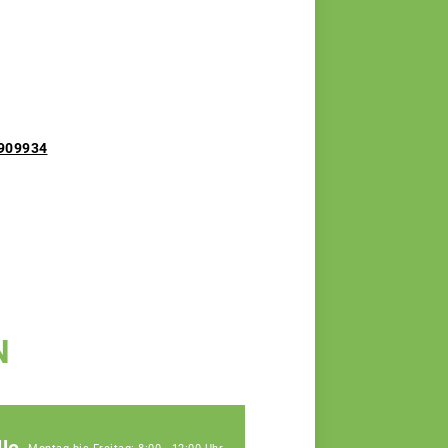
=909934
N