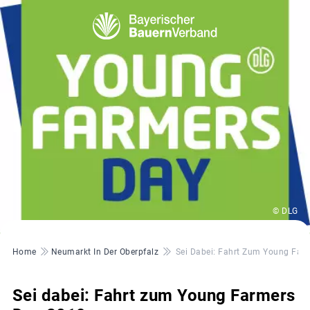
© DLG
Pfadnavigation
Home
Neumarkt In Der Oberpfalz
Sei Dabei: Fahrt Zum Young Far
Sei dabei: Fahrt zum Young Farmers