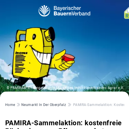
© PAMIRA® ®= eingetragene Marke des Industrieverbandes Agrar e.V.
Pfadnavigation
Home
Neumarkt In Der Oberpfalz
PAMIRA-Sammelaktion: Kostenfr
PAMIRA-Sammelaktion: kostenfreie