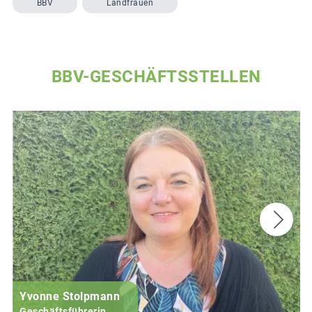
BBV
Landfrauen
BBV-GESCHÄFTSSTELLEN
Yvonne Stolpmann
Geschäftsführerin