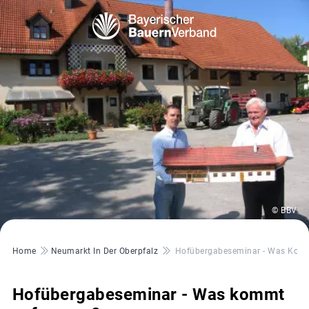
© BBV
Pfadnavigation
Home
Neumarkt In Der Oberpfalz
Hofübergabeseminar - Was Kom
Hofübergabeseminar - Was kommt