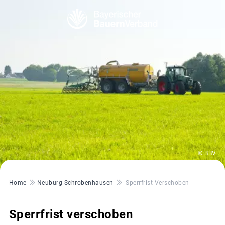
© BBV
Pfadnavigation
Home
Neuburg-Schrobenhausen
Sperrfrist Verschoben
Sperrfrist verschoben