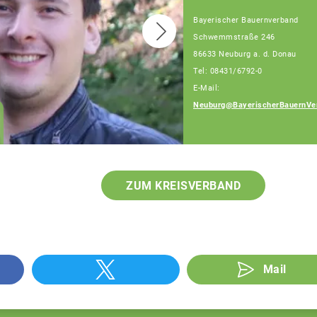
Bayerischer Bauernverband
Schwemmstraße 246
86633 Neuburg a. d. Donau
Tel: 08431/6792-0
E-Mail:
Heckl Erwin
Neuburg@BayerischerBauernVe
Berater für
Generationenfolge
ZUM KREISVERBAND
Mail