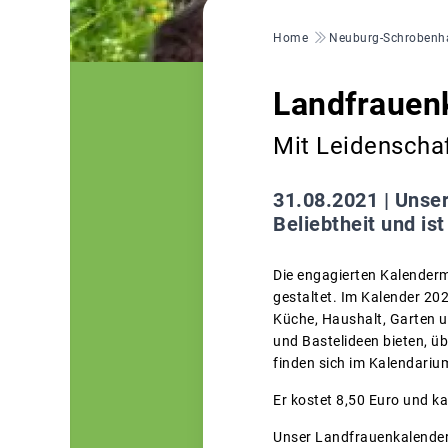
Pfadnavigation
Home
Neuburg-Schrobenh
Landfrauen
Mit Leidenschaf
31.08.2021 |
Unser
Beliebtheit und ist
Die engagierten Kalenderm
gestaltet. Im Kalender 20
Küche, Haushalt, Garten u
und Bastelideen bieten, üb
finden sich im Kalendariu
Er kostet 8,50 Euro und k
Unser Landfrauenkalender