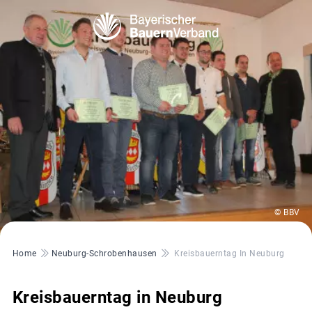
© BBV
Pfadnavigation
Home
Neuburg-Schrobenhausen
Kreisbauerntag In Neuburg
Kreisbauerntag in Neuburg