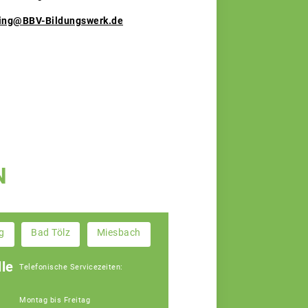
ring@BBV-Bildungswerk.de
N
g
Bad Tölz
Miesbach
le
Telefonische Servicezeiten:
Montag bis Freitag