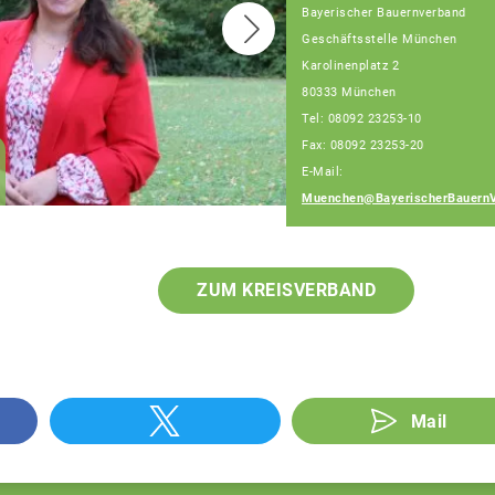
Bayerischer Bauernverband
Geschäftsstelle München
Karolinenplatz 2
80333 München
Tel: 08092 23253-10
Fax: 08092 23253-20
Amelie Berger
E-Mail:
Fachberaterin
Muenchen@BayerischerBauernV
ZUM KREISVERBAND
Mail