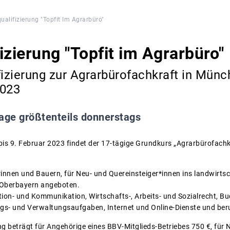
ualifizierung "Topfit Im Agrarbüro"
izierung "Topfit im Agrarbüro"
fizierung zur Agrarbürofachkraft in Mün
2023
age größtenteils donnerstags
s 9. Februar 2023 findet der 17-tägige Grundkurs „Agrarbürofachk
rinnen und Bauern, für Neu- und Quereinsteiger*innen ins landwirt
 Oberbayern angeboten.
tion- und Kommunikation, Wirtschafts-, Arbeits- und Sozialrecht, B
ngs- und Verwaltungsaufgaben, Internet und Online-Dienste und ber
ung beträgt für Angehörige eines BBV-Mitglieds-Betriebes 750 €, für 