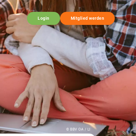
Login
Mitglied werden
© BBV OA / LI