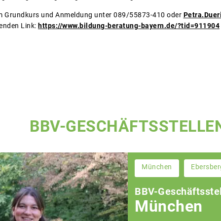
um Grundkurs und Anmeldung unter 089/55873-410 oder
Petra.Due
genden Link:
https://www.bildung-beratung-bayern.de/?tid=911904
BBV-GESCHÄFTSSTELLE
München
Ebersber
BBV-Geschäftsstel
München