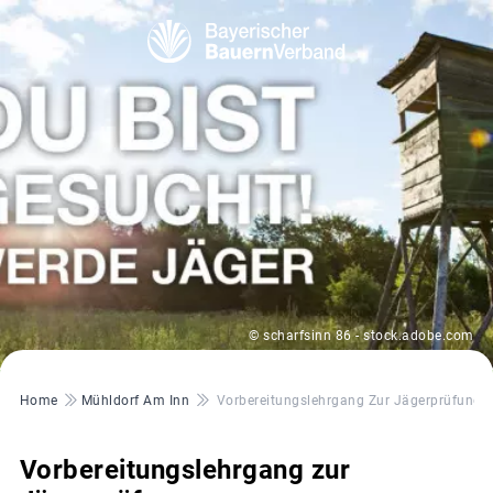
© scharfsinn 86 - stock.adobe.com
Pfadnavigation
Home
Mühldorf Am Inn
Vorbereitungslehrgang Zur Jägerprüfung
Vorbereitungslehrgang zur