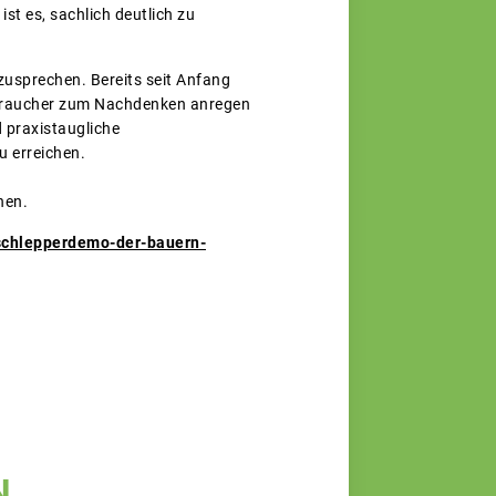
st es, sachlich deutlich zu
zusprechen. Bereits seit Anfang
erbraucher zum Nachdenken anregen
 praxistaugliche
 erreichen.
hen.
/schlepperdemo-der-bauern-
N