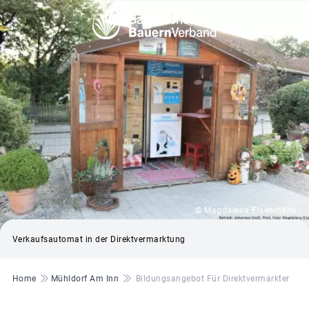
© Magdalena Eisenmann
Verkaufsautomat in der Direktvermarktung
Pfadnavigation
Home
Mühldorf Am Inn
Bildungsangebot Für Direktvermarkter