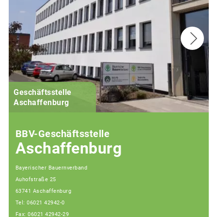
Geschäftsstelle
Aschaffenburg
BBV-Geschäftsstelle
Aschaffenburg
Bayerischer Bauernverband
Auhofstraße 25
63741 Aschaffenburg
Tel: 06021 42942-0
Fax: 06021 42942-29