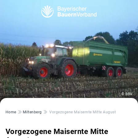
© BBV
Pfadnavigation
Home
Miltenberg
Vorgezogene Maisernte Mitte August
Vorgezogene Maisernte Mitte