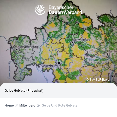
© StMELF Bayern
Gelbe Gebiete (Phosphat)
Pfadnavigation
Home
Miltenberg
Gelbe Und Rote Gebiete