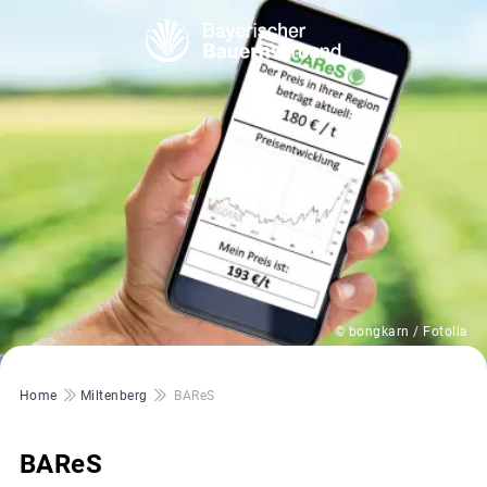
© bongkarn / Fotolia
Pfadnavigation
Home
Miltenberg
BAReS
BAReS