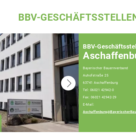
BBV-GESCHÄFTSSTELLE
BBV-Geschäftsstel
Aschaffenb
Bayerischer Bauernverband
Auhofstraße 25
63741 Aschaffenburg
Tel: 06021 42942-0
Fax: 06021 42942-29
E-Mail:
Aschaffenburg@BayerischerBau
Elmar Konrad
Geschäftsführer