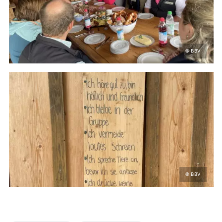
© BBV
© BBV