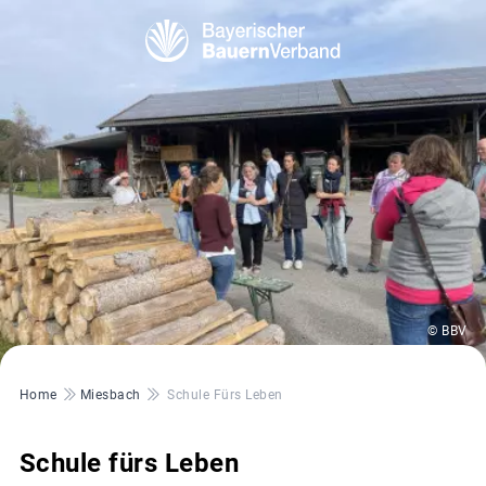
© BBV
Pfadnavigation
Home
Miesbach
Schule Fürs Leben
Schule fürs Leben