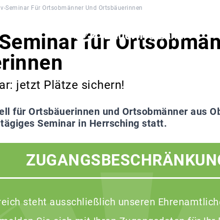
iv-Seminar Für Ortsobmänner Und Ortsbäuerinnen
-Seminar für Ortsobmä
rinnen
ar: jetzt Plätze sichern!
ell für Ortsbäuerinnen und Ortsobmänner aus Ob
tägiges Seminar in Herrsching statt.
ZUGANGSBESCHRÄNKUN
reich steht ausschließlich unseren Ehrenamtlich