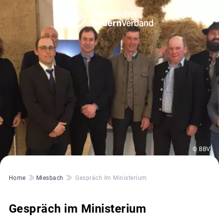
© BBV
Pfadnavigation
Home
Miesbach
Gespräch Im Ministerium
Gespräch im Ministerium