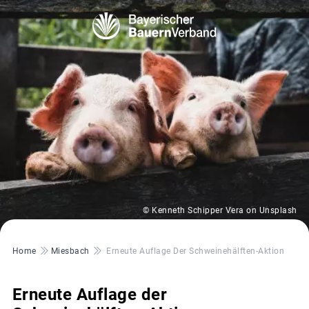
© Kenneth Schipper Vera on Unsplash
Pfadnavigation
Home
Miesbach
Erneute Auflage Der Schweinehälften-Aktion
Erneute Auflage der