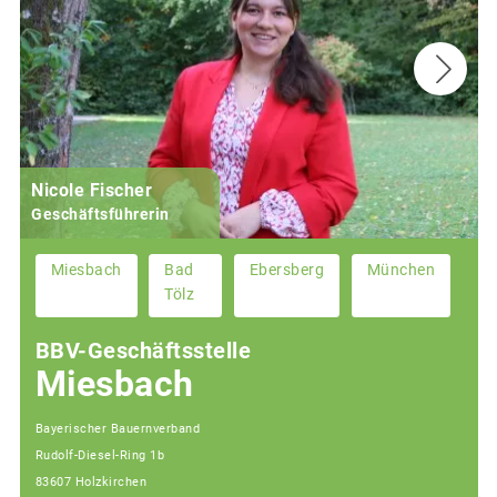
Nicole Fischer
Geschäftsführerin
Miesbach
Bad
Ebersberg
München
Tölz
BBV-Geschäftsstelle
Miesbach
Bayerischer Bauernverband
Rudolf-Diesel-Ring 1b
83607 Holzkirchen