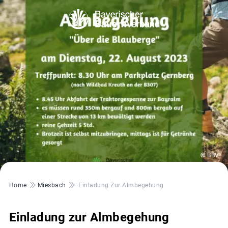
© BBV
Pfadnavigation
Home
Miesbach
Einladung Zur Almbegehung
Einladung zur Almbegehung