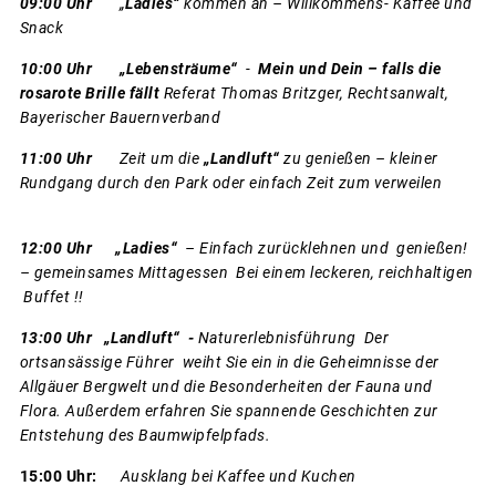
09:00 Uhr
„
Ladies“
kommen an – Willkommens- Kaffee und
Snack
10:00 Uhr „Lebensträume“
-
Mein und Dein – falls die
rosarote Brille fällt
Referat Thomas Britzger, Rechtsanwalt,
Bayerischer Bauernverband
11:00 Uhr
Zeit um die
„Landluft“
zu genießen – kleiner
Rundgang durch den Park oder einfach Zeit zum verweilen
12:00 Uhr
„Ladies“
– Einfach zurücklehnen und genießen!
– gemeinsames Mittagessen Bei einem leckeren, reichhaltigen
Buffet !!
13:00 Uhr „Landluft“ -
Naturerlebnisführung Der
ortsansässige Führer weiht Sie ein in die Geheimnisse der
Allgäuer Bergwelt und die Besonderheiten der Fauna und
Flora. Außerdem erfahren Sie spannende Geschichten zur
Entstehung des Baumwipfelpfads.
15:00 Uhr:
Ausklang bei Kaffee und Kuchen