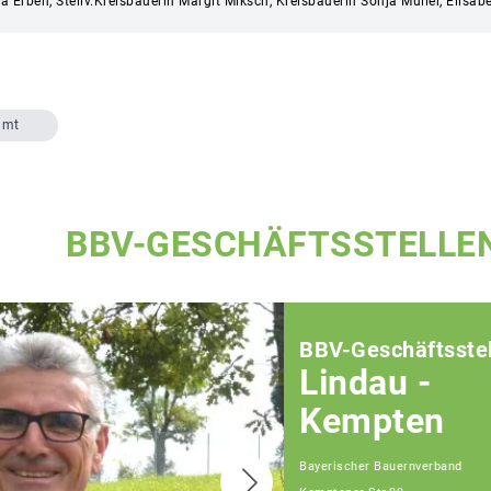
la Erben, Stellv.Kreisbäuerin Margit Miksch, Kreisbäuerin Sonja Müller, Elis
amt
BBV-GESCHÄFTSSTELLE
BBV-Geschäftsstel
Lindau -
Kempten
Bayerischer Bauernverband