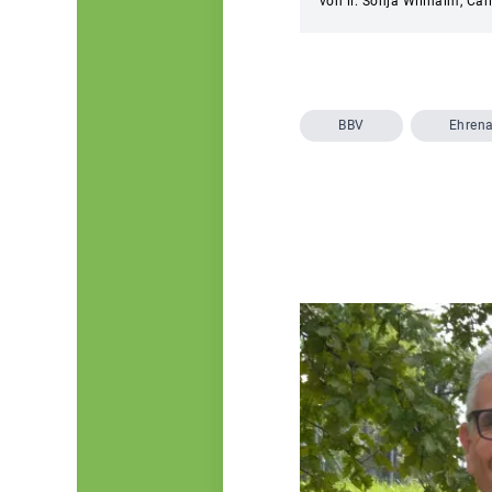
von li: Sonja Willhalm, Car
BBV
Ehren