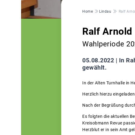
Pfadnavigation
Home
Lindau
Ralf Arn
Ralf Arnold
Wahlperiode 20
05.08.2022 |
In Ra
gewählt.
In der Alten Turnhalle in
Herzlich hierzu eingelade
Nach der Begrüßung durch
Es folgten die aktuellen B
Kreisobmann Revue passier
Herzblut er in sein Amt gel