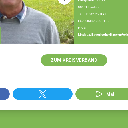
Kemptener Str.99
88131 Lindau
Teamassistenz
Tel: 08382 26014-0
Kempten-Lindau
Fax: 08382 26014-19
Stefanie Hörburger-
E-Mail:
Ulrike Winkler-Aneta
Lindau@BayerischerBauernVerb
Koscielny
ZUM KREISVERBAND
Mail