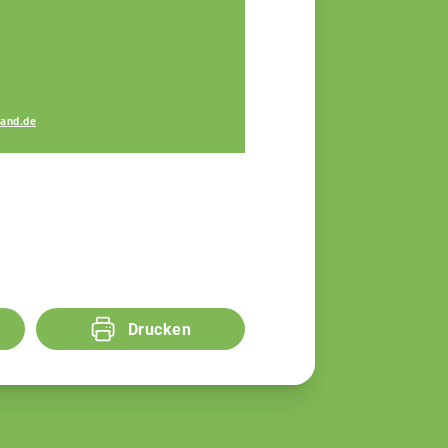
Lukas Maurus
and.de
Fachberater
Drucken