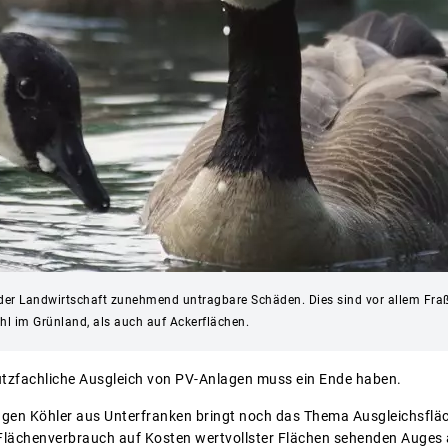
der Landwirtschaft zunehmend untragbare Schäden. Dies sind vor allem Fra
hl im Grünland, als auch auf Ackerflächen.
tzfachliche Ausgleich von PV-Anlagen muss ein Ende haben.
ugen Köhler aus Unterfranken bringt noch das Thema Ausgleichsflä
Flächenverbrauch auf Kosten wertvollster Flächen sehenden Auges akz