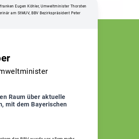
terfranken Eugen Köhler, Umweltminister Thorsten
Veterinär am StMUV, BBV Bezirkspräsident Peter
ber
Umweltminister
len Raum über aktuelle
n, mit dem Bayerischen
retern des BBV wurde vor allem mehr