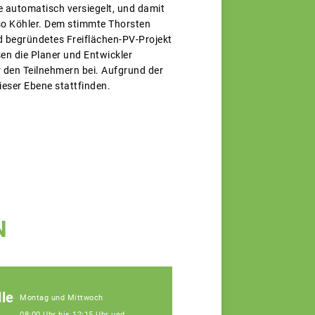
 automatisch versiegelt, und damit
so Köhler. Dem stimmte Thorsten
d begründetes Freiflächen-PV-Projekt
n die Planer und Entwickler
er den Teilnehmern bei. Aufgrund der
eser Ebene stattfinden.
N
le
Montag und Mittwoch
08:00 Uhr bis 12:15 Uhr und