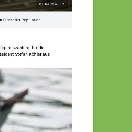
© Silas Stein, DPA
en Fischotter-Population
igungszahlung für die
räsident Stefan Köhler aus