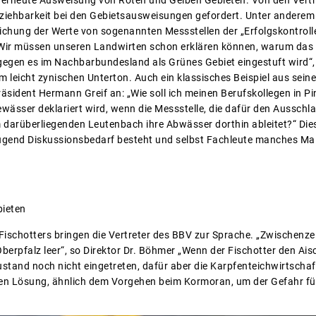
iehbarkeit bei den Gebietsausweisungen gefordert. Unter anderem f
lichung der Werte von sogenannten Messstellen der „Erfolgskontrol
 „Wir müssen unseren Landwirten schon erklären können, warum das
ngegen es im Nachbarbundesland als Grünes Gebiet eingestuft wird“
em leicht zynischen Unterton. Auch ein klassisches Beispiel aus sei
äsident Hermann Greif an: „Wie soll ich meinen Berufskollegen in Pi
wässer deklariert wird, wenn die Messstelle, die dafür den Ausschl
m darüberliegenden Leutenbach ihre Abwässer dorthin ableitet?“ Dies
ügend Diskussionsbedarf besteht und selbst Fachleute manches Mal
bieten
Fischotters bringen die Vertreter des BBV zur Sprache. „Zwischenze
Oberpfalz leer“, so Direktor Dr. Böhmer „Wenn der Fischotter den Ais
stand noch nicht eingetreten, dafür aber die Karpfenteichwirtschaf
gen Lösung, ähnlich dem Vorgehen beim Kormoran, um der Gefahr für