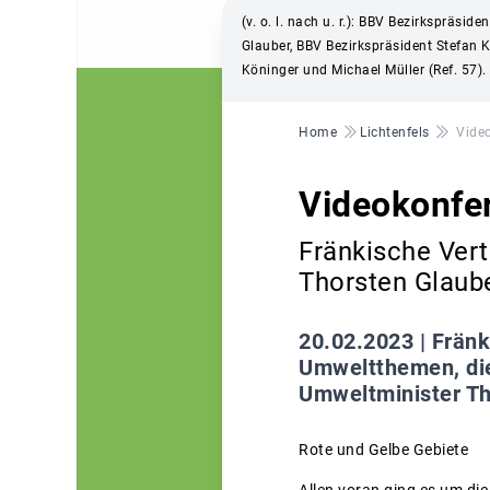
(v. o. l. nach u. r.): BBV Bezirkspräs
Glauber, BBV Bezirkspräsident Stefan Kö
Köninger und Michael Müller (Ref. 57).
Pfadnavigation
Home
Lichtenfels
Vide
Videokonfe
Fränkische Vert
Thorsten Glaub
20.02.2023 |
Fränk
Umweltthemen, die
Umweltminister Th
Rote und Gelbe Gebiete
Allen voran ging es um di