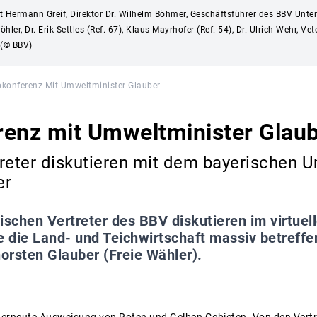
ident Hermann Greif, Direktor Dr. Wilhelm Böhmer, Geschäftsführer des BBV Un
hler, Dr. Erik Settles (Ref. 67), Klaus Mayrhofer (Ref. 54), Dr. Ulrich Wehr, 
 (© BBV)
okonferenz Mit Umweltminister Glauber
renz mit Umweltminister Glau
reter diskutieren mit dem bayerischen 
er
ischen Vertreter des BBV diskutieren im virtuel
 die Land- und Teichwirtschaft massiv betreffe
orsten Glauber (Freie Wähler).
e erneute Ausweisung von Roten und Gelben Gebieten. Von den Vert