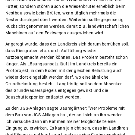
Futter, sondern stören auch die Wiesenbrüter erheblich beim
Nestbau sowie beim Brüten, wenn täglich mehrmals die
Nester durchgestöbert werden. Weiterhin sollte gegenseitig
Rücksicht genommen werden, damit z.B. landwirtschaftlichen
Maschinen auf den Feldwegen ausgewichen wird.
Angeregt wurde, dass der Landkreis sich darum bemühen soll,
dass Kiesgruben etc. durch Auffüllung wieder
nutzbargemacht werden können. Das Problem besteht schon
länger. Als Lösungsansatz läuft Im Landkreis bereits ein
Pilotprojekt, in dem Boden mit der gleichen Belastung auch
wieder dort eingefüllt werden darf, wo eine ähnliche
Grundbelastung besteht. Langfristig soll so dem Absenken
des Grundwasserspiegels entgegen gewirkt und die
Bauschuttdeponien entlastet werden.
Zu den JGS-Anlagen sagte Baumgärtner: "Wer Probleme mit
dem Bau von JGS-ANlagen hat, der soll sich an ihn wenden.
Ich versuche dann im Rahmen meiner Möglichkeite eine
Einigung zu erwirken. Es kann ja nicht sein, dass im Landkreis
drei Kilometer entfernt vom Landkreis eine Grube genehmigt