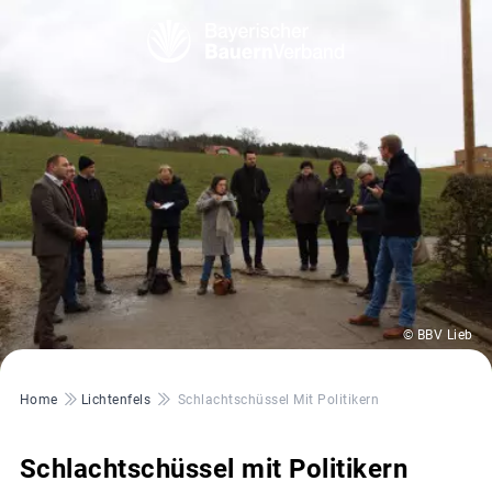
© BBV Lieb
Pfadnavigation
Home
Lichtenfels
Schlachtschüssel Mit Politikern
Schlachtschüssel mit Politikern