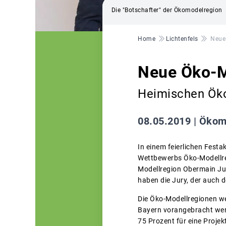
Die "Botschafter" der Ökomodelregion
Pfadnavigation
Home
Lichtenfels
Neue 
Neue Öko-Mo
Heimischen Öko
08.05.2019 |
Ökomo
In einem feierlichen Festa
Wettbewerbs Öko-Modellreg
Modellregion Obermain Jura
haben die Jury, der auch 
Die Öko-Modellregionen w
Bayern vorangebracht werd
75 Prozent für eine Proje