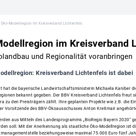
Öko-Modellregion Im Kreisverband Lichtenfels
dellregion im Kreisverband L
landbau und Regionalität voranbringen
dellregion: Kreisverband Lichtenfels ist dabei
kt hat die bayerische Landwirtschaftsministerin Michaela Kaniber di
ionen bekannt gegeben. Der BBV Kreisverband Lichtenfels freut si
 zu den Preisträgern zählt. Ihre geplanten Projekte wie z.B. die E
der Vorsitzende des BBV-Ökoausschusses Anton Kreitmair angehörte
erden aus Mitteln des Landesprogramms „BioRegio Bayern 2020“ ge
en soll. Mit der Anerkennung als staatliche Öko-Modellregion ist d
ktmanagementstelle beziehungsweise maximal 75.000 Euro fünf Jahr