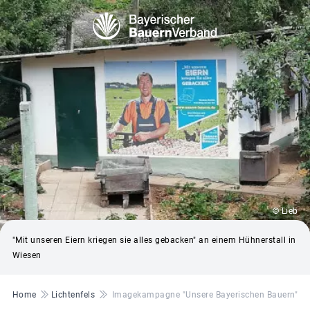
© Lieb
"Mit unseren Eiern kriegen sie alles gebacken" an einem Hühnerstall in
Wiesen
Pfadnavigation
Home
Lichtenfels
Imagekampagne "Unsere Bayerischen Bauern"