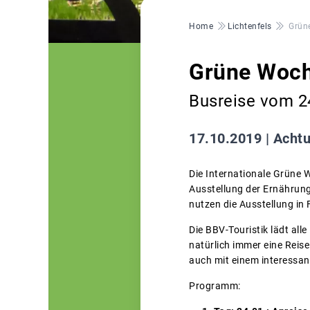
Pfadnavigation
Home
Lichtenfels
Grün
Grüne Woch
Busreise vom 24
17.10.2019 |
Achtu
Die Internationale Grüne W
Ausstellung der Ernährun
nutzen die Ausstellung i
Die BBV-Touristik lädt all
natürlich immer eine Reis
auch mit einem interessa
Programm: