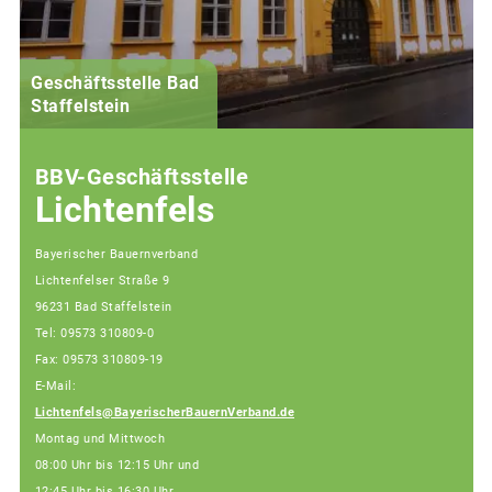
Geschäftsstelle Bad
(
Staffelstein
i
BBV-Geschäftsstelle
Lichtenfels
Bayerischer Bauernverband
Lichtenfelser Straße 9
96231 Bad Staffelstein
Tel: 09573 310809-0
Fax: 09573 310809-19
E-Mail:
Lichtenfels@BayerischerBauernVerband.de
Montag und Mittwoch
08:00 Uhr bis 12:15 Uhr und
12:45 Uhr bis 16:30 Uhr