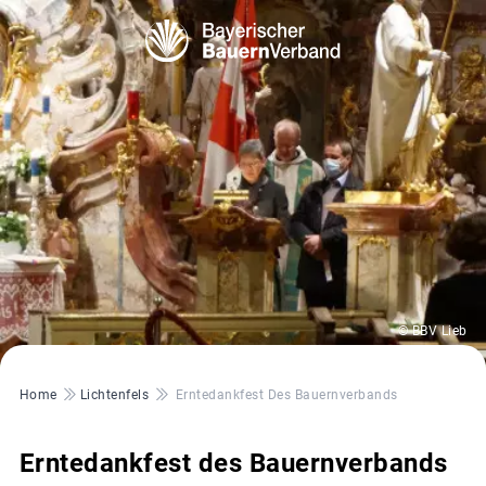
© BBV Lieb
Pfadnavigation
Home
Lichtenfels
Erntedankfest Des Bauernverbands
Erntedankfest des Bauernverbands