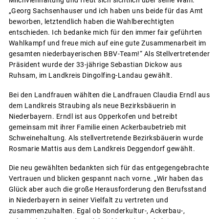
Milchviehhaltung und freut sich sichtlich über seine Wahl.
„Georg Sachsenhauser und ich haben uns beide für das Amt
beworben, letztendlich haben die Wahlberechtigten
entschieden. Ich bedanke mich für den immer fair geführten
Wahlkampf und freue mich auf eine gute Zusammenarbeit im
gesamten niederbayerischen BBV-Team!“ Als Stellvertretender
Präsident wurde der 33-jährige Sebastian Dickow aus
Ruhsam, im Landkreis Dingolfing-Landau gewählt.
Bei den Landfrauen wählten die Landfrauen Claudia Erndl aus
dem Landkreis Straubing als neue Bezirksbäuerin in
Niederbayern. Erndl ist aus Opperkofen und betreibt
gemeinsam mit ihrer Familie einen Ackerbaubetrieb mit
Schweinehaltung. Als stellvertretende Bezirksbäuerin wurde
Rosmarie Mattis aus dem Landkreis Deggendorf gewählt.
Die neu gewählten bedankten sich für das entgegengebrachte
Vertrauen und blicken gespannt nach vorne. „Wir haben das
Glück aber auch die große Herausforderung den Berufsstand
in Niederbayern in seiner Vielfalt zu vertreten und
zusammenzuhalten. Egal ob Sonderkultur-, Ackerbau-,