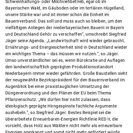
Schweinhaltungs- oder Milchviehbetrieb, egal ob im
Bayerischen Wald, im Gäuboden oder im tertiären Hügelland,
unsere Stärke war und ist immer schon die Einheit im
Bauernverband. Das soll und muss auch so bleiben, um den
vielfältigen Anliegen der niederbayerischen Bauern in Bayern
und Deutschland Gehör zu verschaffen“, umschreibt Siegfried
Jäger seine Agenda. „Landwirtschaft wird wieder gebraucht,
Ernährungs- und Energiesicherheit sind in Deutschland wieder
ein wichtiges Thema – das müssen wir nutzen.“, so Jäger.
Umso unverständlicher sei es, wenn Bürokratie und Auflagen
den landwirtschaftlich geprägten Produktionsstandort
Niederbayern immer wieder gefährden. Große Baustellen sieht
der neugewählte Bezirkspräsident für den Bauernverband im
Augenblick bei einer praxistauglichen Umsetzung der
Düngeverordnung und den Plänen der EU beim Thema
Pflanzenschutz. „Wir dürfen hier nicht zulassen, dass
ideologisch geprägte Hirngespinste fachliche Argumente
aushebeln.“, so Siegfried Jäger. Bestes Beispiel sei die
überarbeitete Erneuerbaren-Energien Richtlinie RED II, die
vorsieht, dass Holz aus Wäldern nicht mehr als erneuerbare
Energien anerkannt und somit nicht mehr gefördert würde.