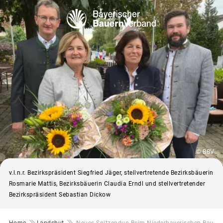
© BBV
v.l.n.r. Bezirkspräsident Siegfried Jäger, stellvertretende Bezirksbäuerin
Rosmarie Mattis, Bezirksbäuerin Claudia Erndl und stellvertretender
Bezirkspräsident Sebastian Dickow
Pfadnavigation
Home
Landshut
Neues Spitzenduo Beim Niederbayerischen Bauer