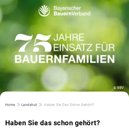
© BBV
Pfadnavigation
Home
Landshut
Haben Sie Das Schon Gehört?
Haben Sie das schon gehört?