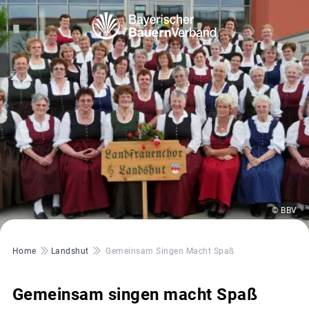
© BBV
Pfadnavigation
Home
Landshut
Gemeinsam Singen Macht Spaß
Gemeinsam singen macht Spaß