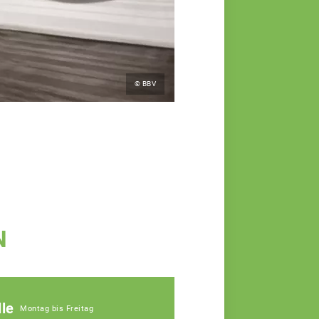
© BBV
N
le
Montag bis Freitag