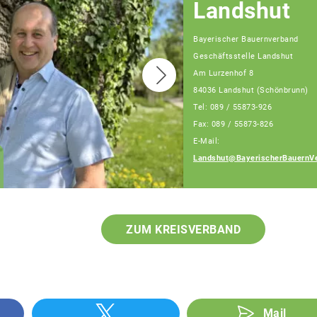
Landshut
Bayerischer Bauernverband
Geschäftsstelle Landshut
Am Lurzenhof 8
84036 Landshut (Schönbrunn)
Tel: 089 / 55873-926
Fax: 089 / 55873-826
E-Mail:
Markus Mayerhofer
Landshut@BayerischerBauernVe
Fachberater
ZUM KREISVERBAND
Mail