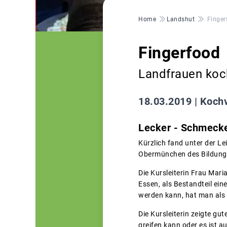
Pfadnavigation
Home
Landshut
Finger
Fingerfood
Landfrauen koc
18.03.2019 |
Kochv
Lecker - Schmeck
Kürzlich fand unter der L
Obermünchen des Bildungs
Die Kursleiterin Frau Mar
Essen, als Bestandteil ein
werden kann, hat man als 
Die Kursleiterin zeigte g
greifen kann oder es ist 