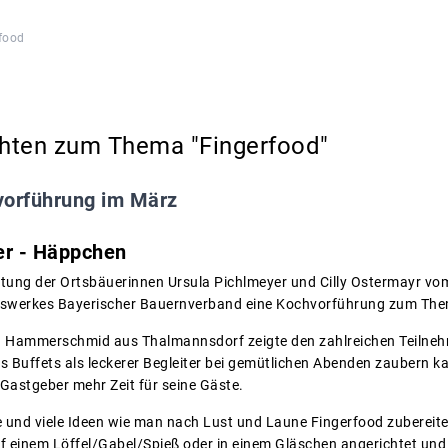
food
hten zum Thema "Fingerfood"
orführung im März
er - Häppchen
eitung der Ortsbäuerinnen Ursula Pichlmeyer und Cilly Ostermayr 
werkes Bayerischer Bauernverband eine Kochvorführung zum Them
ia Hammerschmid aus Thalmannsdorf zeigte den zahlreichen Teilneh
es Buffets als leckerer Begleiter bei gemütlichen Abenden zaubern k
Gastgeber mehr Zeit für seine Gäste.
ute und viele Ideen wie man nach Lust und Laune Fingerfood zuberei
auf einem Löffel/Gabel/Spieß oder in einem Gläschen angerichtet und