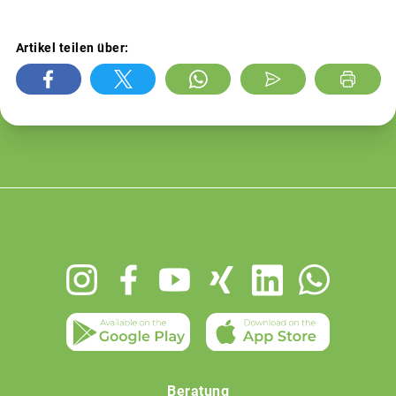
Artikel teilen über:
Footer
menu
Beratung