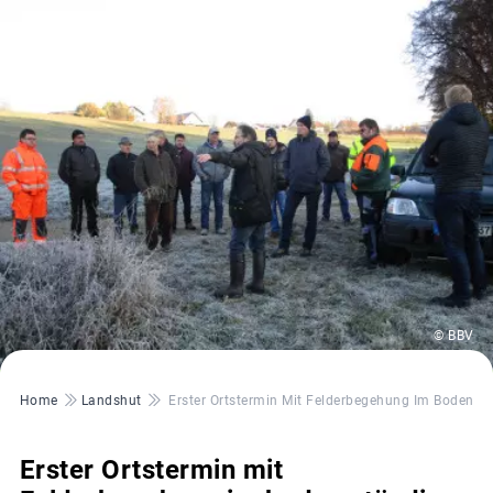
© BBV
Pfadnavigation
Home
Landshut
Erster Ortstermin Mit Felderbegehung Im Boden:st
Erster Ortstermin mit