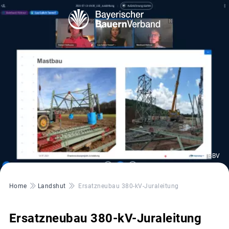
© BBV
Pfadnavigation
Home
Landshut
Ersatzneubau 380-kV-Juraleitung
Ersatzneubau 380-kV-Juraleitung