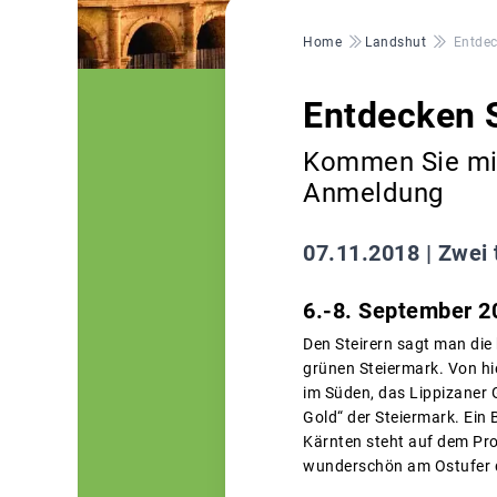
Pfadnavigation
Home
Landshut
Entdec
Entdecken S
Kommen Sie mit 
Anmeldung
07.11.2018 |
Zwei 
6.-8. September 2
Den Steirern sagt man die
grünen Steiermark. Von hi
im Süden, das Lippizaner 
Gold“ der Steiermark. Ein
Kärnten steht auf dem Pro
wunderschön am Ostufer d