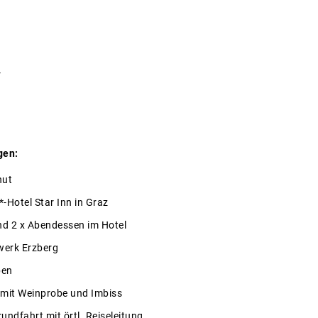
r
gen:
hut
-Hotel Star Inn in Graz
nd 2 x Abendessen im Hotel
werk Erzberg
ben
 mit Weinprobe und Imbiss
ndfahrt mit örtl. Reiseleitung