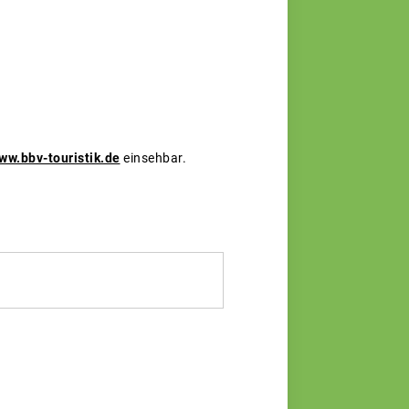
ww.bbv-touristik.de
einsehbar.