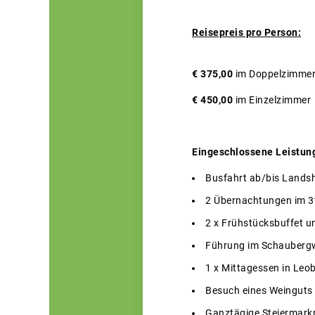
Reisepreis pro Person:
€ 375,00
im Doppelzimme
€ 450,00
im Einzelzimmer
Eingeschlossene Leistun
Busfahrt ab/bis Lands
2 Übernachtungen im 3*
2 x Frühstücksbuffet u
Führung im Schauberg
1 x Mittagessen in Leo
Besuch eines Weinguts
Ganztägige Steiermarkru