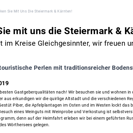
ken Sie Mit Uns Die Steiermark & Kärnten!
ie mit uns die Steiermark & K
im Kreise Gleichgesinnter, wir freuen u
touristische Perlen mit traditionsreicher Bodens
019
 besten Gastgeberqualitäten nach! Wir besuchen sie und wohnen in 
er aus erkundigen wir die quirlige Altstadt und die verschiedenen 
Gestüt Piber, die Apfelplantagen im Osten und im Westen lockt das 
 Besuch eines Weinguts mit Weinprobe und Verkostung ist selbstvers
gramm, denn auf der Heimfahrt erleben wir bei einem geführten Ru
es Wörthersees gelegen.