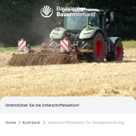
© BBV
Unterstützen Sie die Unterschriftenaktion!
Pfadnavigation
Home
Kulmbach
Unterschriftenaktion Zur Düngeverordnung