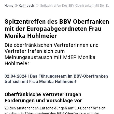
Pfadnavigation
Home
Kulmbach
Spitzentreffen Des BBV Oberfranken Mit Der Eur
Spitzentreffen des BBV Oberfranken
mit der Europaabgeordneten Frau
Monika Hohlmeier
Die oberfränkischen Vertreterinnen und
Vertreter trafen sich zum
Meinungsaustausch mit MdEP Monika
Hohlmeier
02.04.2024 |
Das Führungsteam im BBV-Oberfranken
traf sich mit Frau Monika Hohlmeier!
Oberfränkische Vertreter trugen
Forderungen und Vorschläge vor
Zu den anstehenden Entscheidungen auf EU-Ebene traf sich
kürzlich die Führungsriege des BBV-Oberfranken mit der