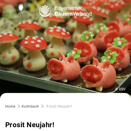
© BBV
Pfadnavigation
Home
Kulmbach
Prosit Neujahr!
Prosit Neujahr!