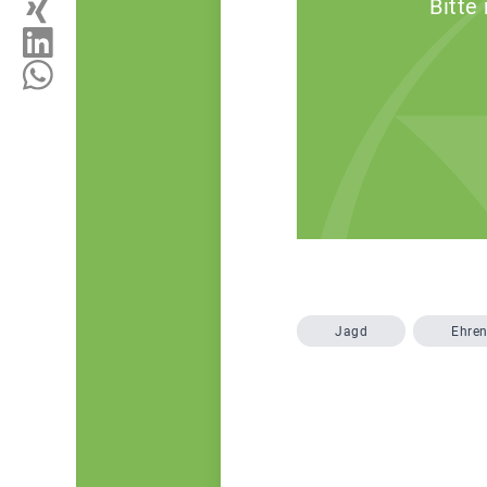
Bitte
Jagd
Ehre