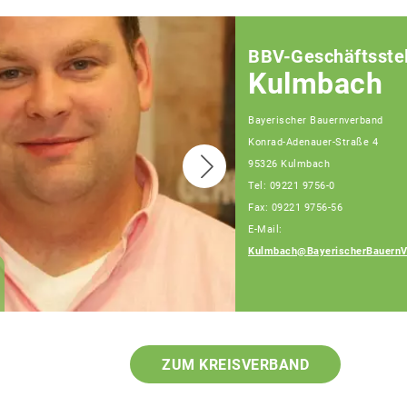
BBV-Geschäftsstel
Kulmbach
Bayerischer Bauernverband
Konrad-Adenauer-Straße 4
95326 Kulmbach
Tel: 09221 9756-0
Fax: 09221 9756-56
E-Mail:
Kulmbach@BayerischerBauernV
Anita Röder
Teamassistenz
ZUM KREISVERBAND