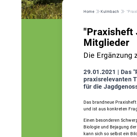
Pfadnavigation
Home
Kulmbach
"Prax
"Praxisheft
Mitglieder
Die Ergänzung 
29.01.2021 |
Das "
praxisrelevanten 
für die Jagdgenos
Das brandneue Praxisheft
und ist aus konkreten Fr
Einen besonderen Schwerp
Biologie und Bejagung der
kann sich so selbst ein B