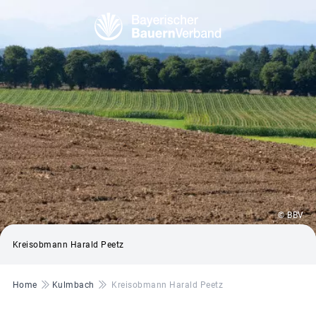
© BBV
Kreisobmann Harald Peetz
Pfadnavigation
Home
Kulmbach
Kreisobmann Harald Peetz