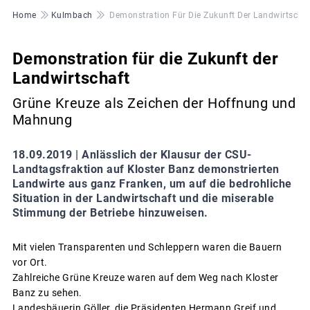
Pfadnavigation
Home
Kulmbach
Demonstration Für Die Zukunft Der Landwirtschaf
Demonstration für die Zukunft der
Landwirtschaft
Grüne Kreuze als Zeichen der Hoffnung und
Mahnung
18.09.2019 |
Anlässlich der Klausur der CSU-
Landtagsfraktion auf Kloster Banz demonstrierten
Landwirte aus ganz Franken, um auf die bedrohliche
Situation in der Landwirtschaft und die miserable
Stimmung der Betriebe hinzuweisen.
Mit vielen Transparenten und Schleppern waren die Bauern
vor Ort.
Zahlreiche Grüne Kreuze waren auf dem Weg nach Kloster
Banz zu sehen.
Landesbäuerin Göller, die Präsidenten Hermann Greif und