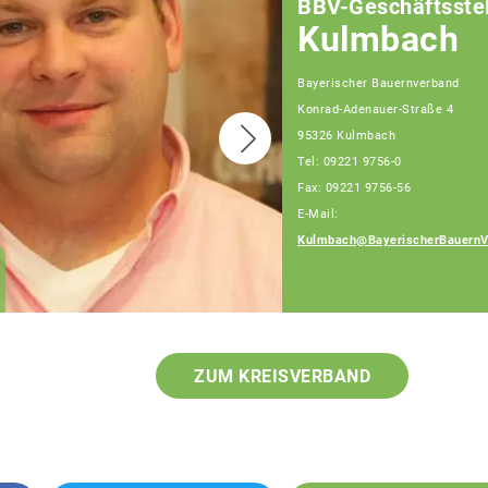
BBV-Geschäftsstel
Kulmbach
Bayerischer Bauernverband
Konrad-Adenauer-Straße 4
95326 Kulmbach
Tel: 09221 9756-0
Fax: 09221 9756-56
E-Mail:
Kulmbach@BayerischerBauernV
Anita Röder
Teamassistenz
ZUM KREISVERBAND