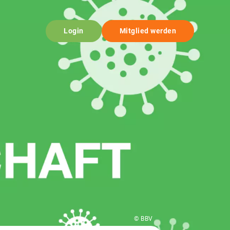
Login
Mitglied werden
© BBV