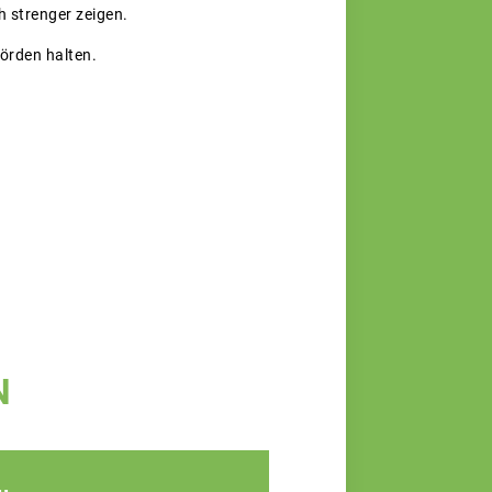
h strenger zeigen.
örden halten.
N